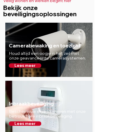
Veilig wonen en werken begint hier
Bekijk onze
beveiligingsoplossingen
Camerabewaking en toezicht
Houd altijd een oogje in het zeil met
onze geavanceerde camerasystemen.
Lees meer
Inbraakbeveiliging
Bescherm uw eigendommen met onze
betrouwbare inbraakbeveiliging.
Lees meer