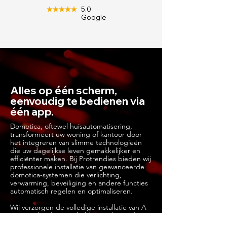
5.0
Google
Alles op één scherm,
eenvoudig te bedienen via
één app.
Domotica, oftewel huisautomatisering,
transformeert uw woning of kantoor door
het integreren van slimme technologieën
die uw dagelijkse leven gemakkelijker en
efficiënter maken. Bij Protrendies bieden wij
professionele installatie van geavanceerde
domotica-systemen die verlichting,
verwarming, beveiliging en andere functies
automatisch regelen en optimaliseren.
Wij verzorgen de volledige installatie van A
tot Z en bieden een heldere uitleg zodat je
alles eenvoudig kunt begrijpen.