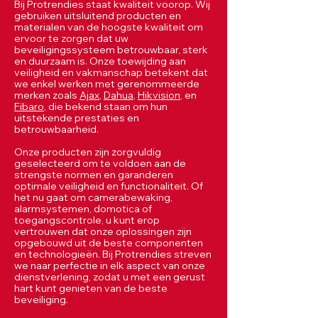
Bij Protrendies staat kwaliteit voorop. Wij
gebruiken uitsluitend producten en
materialen van de hoogste kwaliteit om
ervoor te zorgen dat uw
beveiligingssysteem betrouwbaar, sterk
en duurzaam is. Onze toewijding aan
veiligheid en vakmanschap betekent dat
we enkel werken met gerenommeerde
merken zoals
Ajax
,
Dahua
,
Hikvision
, en
Fibaro
, die bekend staan om hun
uitstekende prestaties en
betrouwbaarheid.
Onze producten zijn zorgvuldig
geselecteerd om te voldoen aan de
strengste normen en garanderen
optimale veiligheid en functionaliteit. Of
het nu gaat om camerabewaking,
alarmsystemen, domotica of
toegangscontrole, u kunt erop
vertrouwen dat onze oplossingen zijn
opgebouwd uit de beste componenten
en technologieën. Bij Protrendies streven
we naar perfectie in elk aspect van onze
dienstverlening, zodat u met een gerust
hart kunt genieten van de beste
beveiliging.