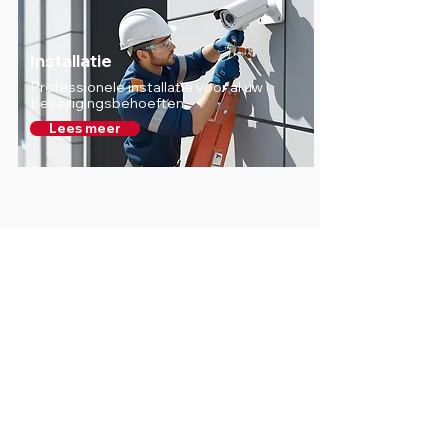
Installatie
Professionele installatie voor al uw
beveiligingsbehoeften.
Lees meer
Bescherming tegen elke
soort bedreiging
Protrendies is dé expert in het
leveren van complete
beveiligingsoplossingen voor