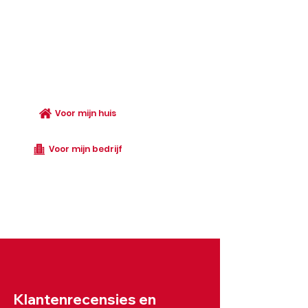
volledige installatie en zorgt ervoor dat
elk systeem perfect is afgestemd op uw
behoeften. Met Protrendies kiest u voor
state-of-the-art technologie,
professionele installatie en uitstekende
klantenservice, zodat u met vertrouwen
kunt genieten van de beste beveiliging
voor uw thuis of bedrijf.
Voor mijn huis
Voor mijn bedrijf
Klantenrecensies en