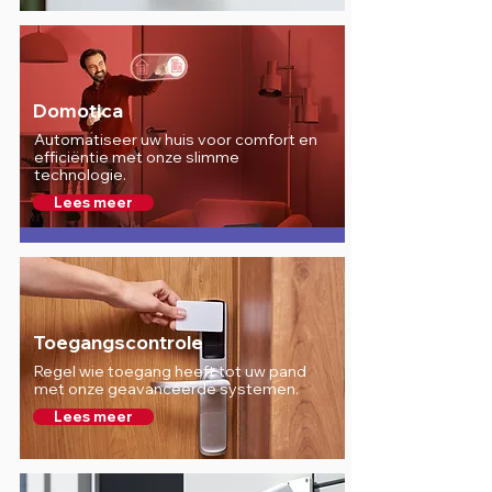
Domotica
Automatiseer uw huis voor comfort en
efficiëntie met onze slimme
technologie.
Lees meer
Toegangscontrole
Regel wie toegang heeft tot uw pand
met onze geavanceerde systemen.
Lees meer