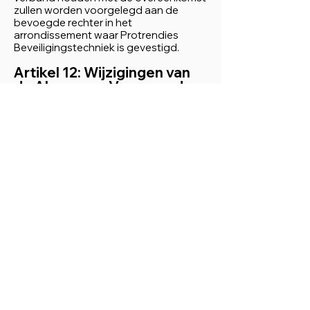
zullen worden voorgelegd aan de
bevoegde rechter in het
arrondissement waar Protrendies
Beveiligingstechniek is gevestigd.
Artikel 12: Wijzigingen van
de Algemene Voorwaarden
12.1 Protrendies Beveiligingstechniek
behoudt zich het recht voor om deze
Algemene Voorwaarden te wijzigen.
Wijzigingen worden op de website van
Protrendies Beveiligingstechniek
gepubliceerd.
12.2 Wijzigingen treden in werking op
het moment van publicatie, tenzij
anders aangegeven.
Deze Algemene Voorwaarden zijn
laatstelijk bijgewerkt op 06/08/2024